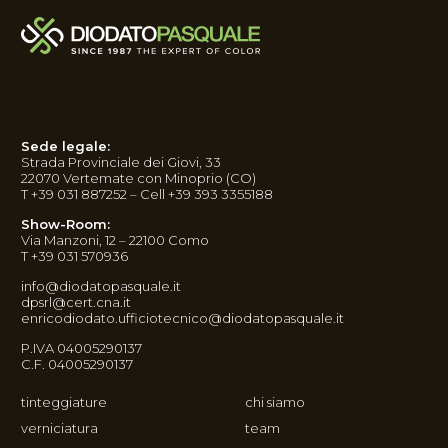
Sede legale:
Strada Provinciale dei Giovi, 33
22070 Vertemate con Minoprio (CO)
T +39 031 887252 – Cell +39 393 3355188
Show-Room:
Via Manzoni, 12 – 22100 Como
T +39 031 570936
info@diodatopasquale.it
dpsrl@cert.cna.it
enricodiodato.ufficiotecnico@diodatopasquale.it
P.IVA 04005290137
C.F. 04005290137
tinteggiature
chi siamo
verniciatura
team