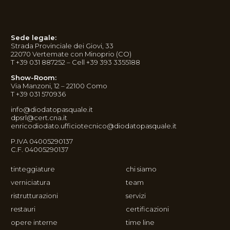
Sede legale:
Strada Provinciale dei Giovi, 33
22070 Vertemate con Minoprio (CO)
T +39 031 887252 – Cell +39 393 3355188
Show-Room:
Via Manzoni, 12 – 22100 Como
T +39 031 570936
info@diodatopasquale.it
dpsrl@cert.cna.it
enricodiodato.ufficiotecnico@diodatopasquale.it
P.IVA 04005290137
C.F. 04005290137
tinteggiature
chi siamo
verniciatura
team
ristrutturazioni
servizi
restauri
certificazioni
opere interne
time line